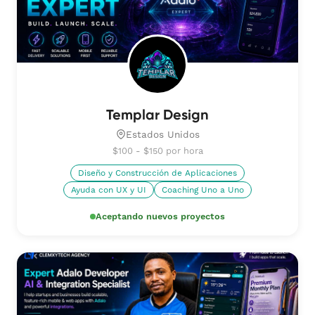
Templar Design
Estados Unidos
$100 - $150 por hora
Diseño y Construcción de Aplicaciones
Ayuda con UX y UI
Coaching Uno a Uno
Aceptando nuevos proyectos