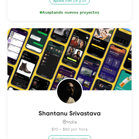
Ayuda con UX y UI
Aceptando nuevos proyectos
Shantanu Srivastava
India
$10 - $50 por hora